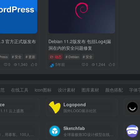
5.8.3 官方正式版发布
Debian 11.2版发布 包括Log4j漏
洞在内的安全问题修复
Press
# 安全
# 更新
动态
# Debian
# 安全
0
1,340
0
5年前
0
1,244
0
规范
在线工具
icon图标
设计素材
图库素材
颜色搭配
字体
ce
Logopond
1.11 云上盛惠
国外LOGO展示社区
Sketchfab
设计协作，用摹客。100人团队免费使用
全球最极致3D设计模型在线展示平台