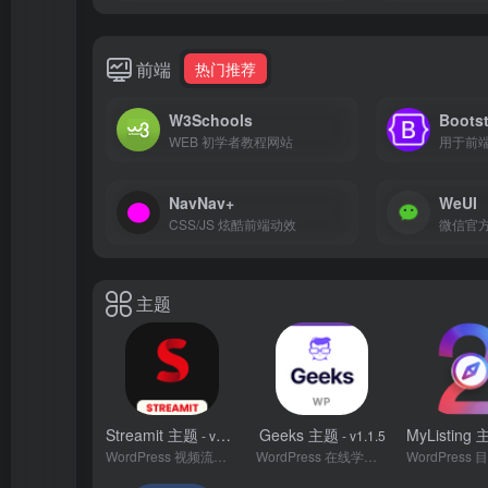
前端
热门推荐
W3Schools
Boots
WEB 初学者教程网站
用于前
NavNav+
WeUI
CSS/JS 炫酷前端动效
微信官方
主题
Streamit 主题
Geeks 主题
MyListing
- v2.1.2
- v1.1.5
WordPress 视频流主题
WordPress 在线学习市场主题