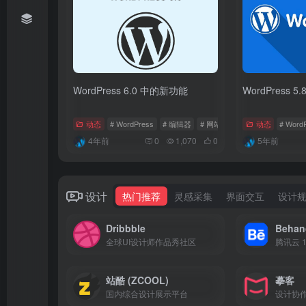
WordPress 6.0 中的新功能
WordPress 
动态
# WordPress
# 编辑器
# 网站
动态
# Word
4年前
0
1,070
0
5年前
设计
热门推荐
灵感采集
界面交互
设计
Dribbble
Behan
全球UI设计师作品秀社区
腾讯云 1
站酷 (ZCOOL)
摹客
国内综合设计展示平台