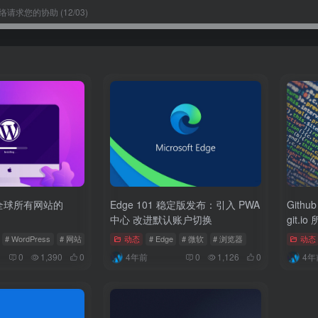
请求您的协助 (12/03)
s占全球所有网站的
Edge 101 稳定版发布：引入 PWA
Gith
中心 改进默认账户切换
git.
# WordPress
# 网站
动态
# Edge
# 微软
# 浏览器
动态
0
1,390
0
4年前
0
1,126
0
4年