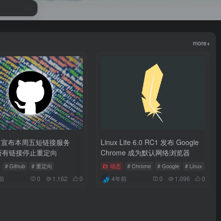
more+
ub 宣布本周五短链接服务
Linux Lite 6.0 RC1 发布 Google
io 所有链接停止重定向
Chrome 成为默认网络浏览器
# Github
# 重定向
动态
# Chrome
# Google
# Linux
前
0
1,162
0
4年前
0
1,096
0