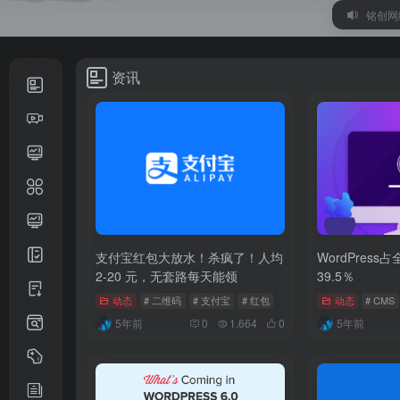
铭创网络
资讯
支付宝红包大放水！杀疯了！人均
WordPres
2-20 元，无套路每天能领
39.5％
动态
# 二维码
# 支付宝
# 红包
动态
# CMS
5年前
0
1,664
0
5年前