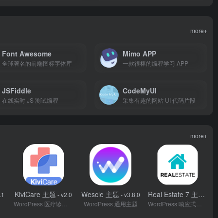
more+
Font Awesome
Mimo APP
全球著名的前端图标字体库
一款很棒的编程学习 APP
JSFiddle
CodeMyUI
在线实时 JS 测试编程
采集有趣的网站 UI 代码片段
more+
KiviCare 主题
Wescle 主题
Real Estate 7 主题
.1
- v2.0
- v3.8.0
- v3.
务主题
WordPress 医疗诊所和患者管理主题
WordPress 通用主题
WordPress 响应式房地产主题