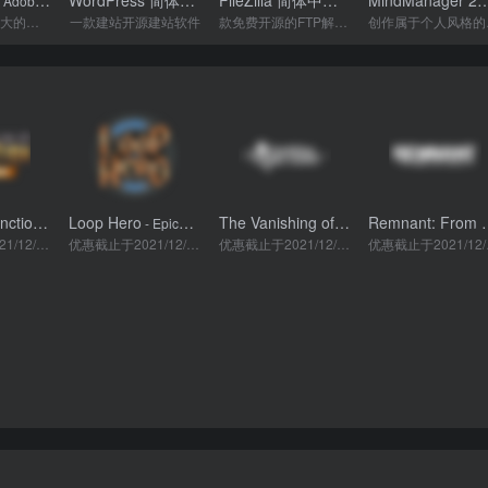
WordPress 简体中文版
FileZilla 简体中文版
MindManager 2
Adobe CC 2022
- v5.8.2
- v3.56.0
Adobe 出品强大的图片处理软件
一款建站开源建站软件
款免费开源的FTP解决方案软件
创作
Second Extinction™
Loop Hero
The Vanishing of Ethan Carter
Remnant: 
- Epic商城
- Epic商城
- Epic商城
- Epic商
优惠截止于2021/12/23 00:00
优惠截止于2021/12/22 00:00
优惠截止于2021/12/21 00:00
优惠