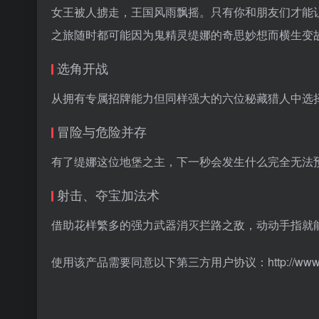
女王被人掳走，王国风雨飘摇。只有你和朋友们才能
之旅随时都可能因为鬼精灵缇娜的奇思妙想而横生变
选角开战
从拥有专属招牌能力但同样强大的六位秘藏猎人中选
冒险与危险并存
有了缇娜这位地堡之主，下一秒会发生什么完全无法
射击、夺宝加法术
借助花样繁多的强力武器消灭拦路之敌，动动手指就
使用该产品需要同意以下第三方用户协议：http://www.take