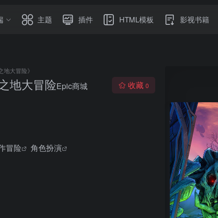
端
主题
插件
HTML模板
影视书籍
之地大冒险》
之地大冒险
收藏
Epic商城
0
作冒险
角色扮演