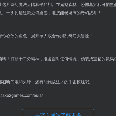
让这片奇幻魔法大陆和平如初。在鬼魅森林、恐怖墓穴和可怕堡
故。一头扎进这款史诗桌游，迎接酣畅淋漓的奇幻战斗！
择你心仪的角色，展开单人或合作混乱奇幻大冒险！
预料！打起十二分精神，准备面对任何情况，伪装成宝箱的饥渴
能召唤闪电和火球，还有能施放法术的手雷模组哦。
2games.com/eula/
去官方网站了解更多