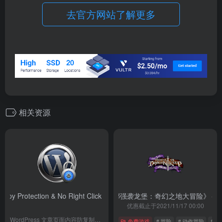
去官方网站了解更多
相关资源
Copy Protection & No Right Click PRO 插件
《小缇娜强袭龙堡：奇幻之地大冒险》
- v11.0
- E
优惠截止于2021/11/17 00:00
WordPress 文章页面内容防复制保护插件
免费游戏
# 冒险
# 动作冒险
# 