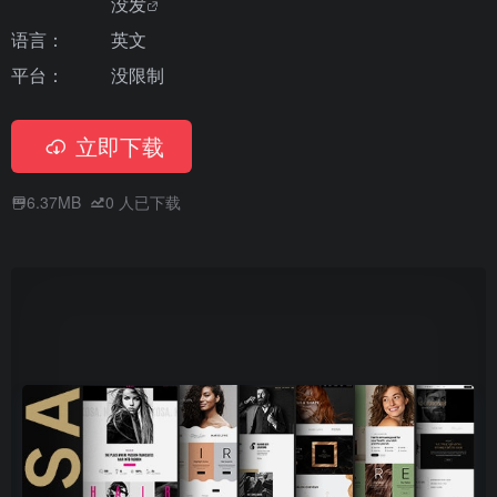
没发
语言：
英文
平台：
没限制
立即下载
6.37MB
0
人已下载