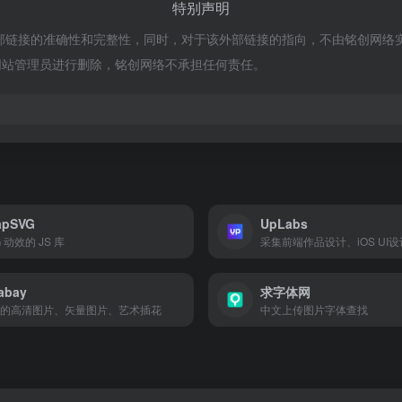
特别声明
证外部链接的准确性和完整性，同时，对于该外部链接的指向，不由铭创网络实际控
网站管理员进行删除，铭创网络不承担任何责任。
apSVG
UpLabs
 动效的 JS 库
采集前端作品设计、iOS UI设
abay
求字体网
的高清图片、矢量图片、艺术插花
中文上传图片字体查找