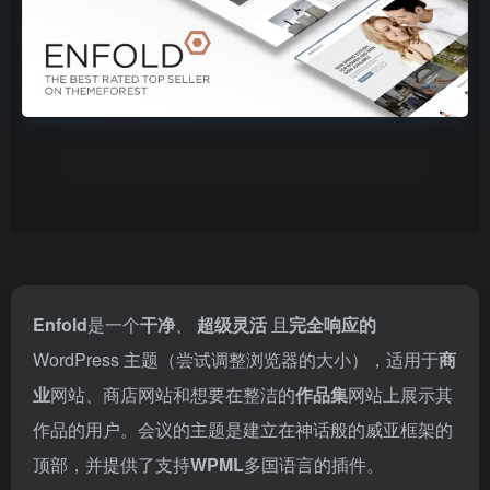
Enfold
是一个
干净
、
超级灵活
且
完全响应的
WordPress 主题（尝试调整浏览器的大小），适用于
商
业
网站、商店网站和想要在整洁的
作品集
网站上展示其
作品的用户。会议的主题是建立在神话般的威亚框架的
顶部，并提供了支持
WPML
多国语言的插件。