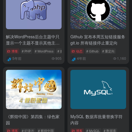
解决WordPress后台主题中只
Github 宣布本周五短链接服务
显示一个主题不显示其他主题
git.io 所有链接停止重定向
的问题
博客
# PHP
# WordPress
# 服务器
动态
# Github
# 重定向
5年前
905
4年前
1,160
《辉煌中国》第四集：绿色家
MySQL 数据库批量替换字符
园
内容
博客
# 纪录片
# 辉煌中国
博客
# MySQL
# 数据库