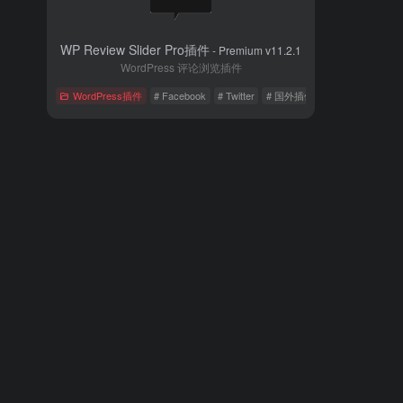
WP Review Slider Pro插件
- Premium v11.2.1
WordPress 评论浏览插件
WordPress插件
# Facebook
# Twitter
# 国外插件