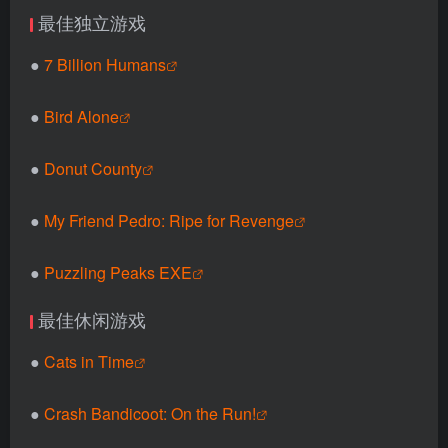
最佳独立游戏
●
7 Billion Humans
●
Bird Alone
●
Donut County
●
My Friend Pedro: Ripe for Revenge
●
Puzzling Peaks EXE
最佳休闲游戏
●
Cats in Time
●
Crash Bandicoot: On the Run!