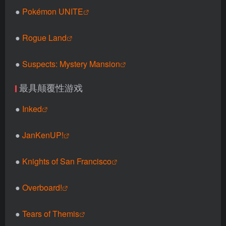
●
Pokémon UNITE
●
Rogue Land
●
Suspects: Mystery Mansion
最具颠覆性游戏
●
Inked
●
JanKenUP!
●
Knights of San Francisco
●
Overboard!
●
Tears of Themis