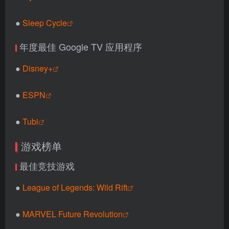
●
Sleep Cycle
年度最佳 Google TV 应用程序
●
Disney+
●
ESPN
●
Tubi
游戏榜单
最佳竞技游戏
●
League of Legends: Wild Rift
●
MARVEL Future Revolution