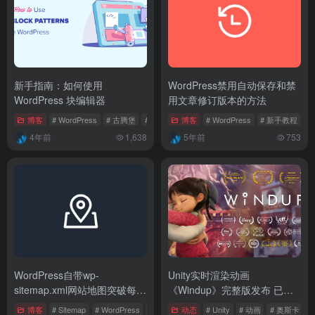
新手指南：如何使用
WordPress禁用自动保存和禁
WordPress 块编辑器
用文章修订版本的方法
博客
# WordPress
# 古腾堡
# 编辑器
博客
# WordPress
# 新手教程
4年前
1,638
5年前
753
WordPress自带wp-
Unity实时渲染动画
sitemap.xml网站地图突破每页
《Windup》完整版发布 已入
2000的数量限制
选奥斯卡
博客
# Sitemap
# WordPress
# 新手教程
动态
# Unity
# 动画
# 奥斯卡