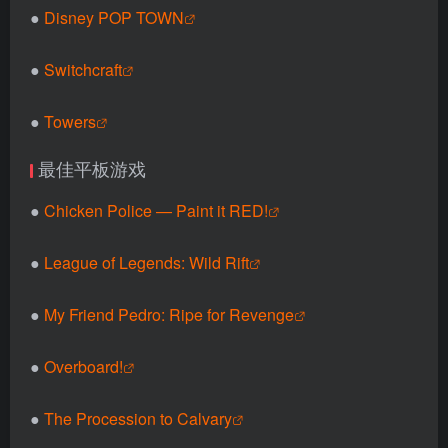
●
Disney POP TOWN
●
Switchcraft
●
Towers
最佳平板游戏
●
Chicken Police — Paint it RED!
●
League of Legends: Wild Rift
●
My Friend Pedro: Ripe for Revenge
●
Overboard!
●
The Procession to Calvary